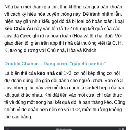
Nếu bạn mới tham gia thì cũng không cần quá băn khoăn
về cách ký hiệu hóa truyền thống này. Để tránh nhầm lẫn,
hiện nay gần như kiểu gọi đó đã bị loại bỏ hoàn toàn. Loại
kèo Châu Âu
này vẫn tên là 1×2 nhưng kết quả của các
cửa đã được ghi rõ ra hoàn toàn (Hòa và tên hai đội). Với
giao diện tối giản trên app thì nhà cái thường viết tắt C, H,
K, tương đương với Chủ nhà, Hòa và Khách.
Double Chance – Dạng cược “gấp đôi cơ hội”
Là biến thể của
kèo nhà cái
1×2, cơ hội kép tăng cơ hội
dự đoán đúng lên gấp đôi dành cho người chơi. Vẫn có 3
cửa nhưng lúc này với mỗi lựa chọn là sự kết hợp của hai
kết quả khác nhau. Khi đặt tiền vào một cửa, chỉ cần thực
tế về đúng một trong hai kết quả đó là bạn thắng kèo. Cũng
chính vì dễ đoán hơn nên so với 1×2, mức thưởng không
thể cao bằng.