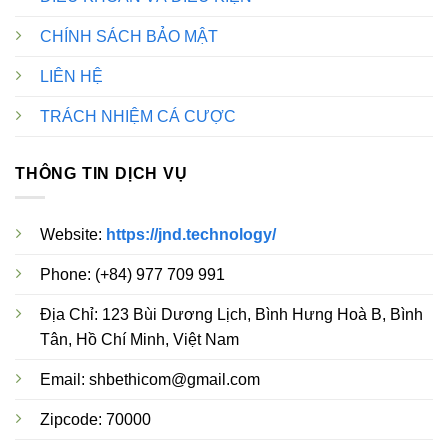
CHÍNH SÁCH BẢO MẬT
LIÊN HỆ
TRÁCH NHIỆM CÁ CƯỢC
THÔNG TIN DỊCH VỤ
Website:
https://jnd.technology/
Phone: (+84) 977 709 991
Địa Chỉ:
123 Bùi Dương Lịch, Bình Hưng Hoà B, Bình
Tân, Hồ Chí Minh, Việt Nam
Email:
shbethicom@gmail.com
Zipcode:
70000