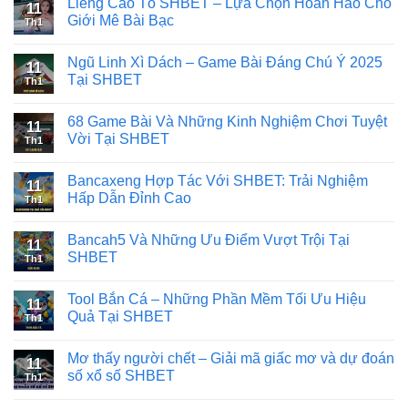
Liêng Cào Tố SHBET – Lựa Chọn Hoàn Hảo Cho
11
Giới Mê Bài Bạc
Th1
Ngũ Linh Xì Dách – Game Bài Đáng Chú Ý 2025
11
Tại SHBET
Th1
68 Game Bài Và Những Kinh Nghiệm Chơi Tuyệt
11
Vời Tại SHBET
Th1
Bancaxeng Hợp Tác Với SHBET: Trải Nghiệm
11
Hấp Dẫn Đỉnh Cao
Th1
Bancah5 Và Những Ưu Điểm Vượt Trội Tại
11
SHBET
Th1
Tool Bắn Cá – Những Phần Mềm Tối Ưu Hiệu
11
Quả Tại SHBET
Th1
Mơ thấy người chết – Giải mã giấc mơ và dự đoán
11
số xổ số SHBET
Th1