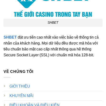
SHBET
SHBET
đặt ưu tiên cao nhất vào việc bảo vệ thông tin cá
nhân của khách hàng. Mọi dữ liệu đều được mã hóa với
tiêu chuẩn bảo mật cao cấp nhất thông qua hệ thống
Secure Socket Layer (SSL) với chuẩn mã hóa 128-bit.
VỀ CHÚNG TÔI
GIỚI THIỆU
KHUYẾN MÃI
ĐIỀU KHOẢN VÀ ĐIỀU KIỆN